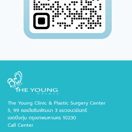
The Young Clinic & Plastic Surgery Center
5, 99 ซอยโยธินพัฒนา 3 แขวงนวมินทร์
เขตบึงกุ่ม กรุงเทพมหานคร 10230
Call Center
094 746 2466