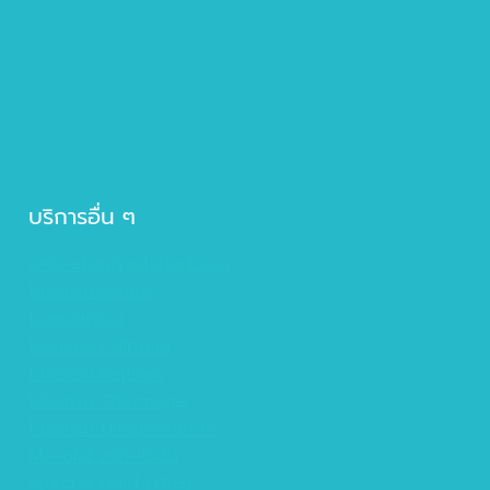
บริการอื่น ๆ
เสริมสะโพกด้วยไขมันตัวเอง
โปรแกรมฟิลเลอร์
โบสลายกราม
โปรแแกรม Ulthera
โปรแกรม Rejuran
โปรแกรม Thermage
โปรแกรม Ultraformer III
Mesofat สลายไขมัน
Spectra Gold (YAG)