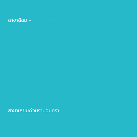
สาขาสีลม -
02 632 1632
สาขาเลียบด่วนรามอินทรา -
02 946 8466