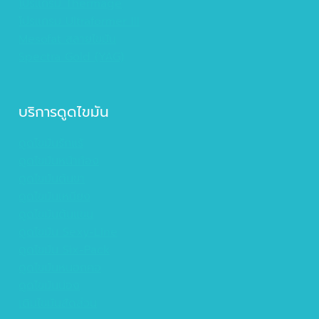
โปรแกรม Thermage
โปรแกรม Ultraformer III
Mesofat สลายไขมัน
Spectra Gold (YAG)
บริการดูดไขมัน
ดูดไขมันรักแร้
ดูดไขมันหน้าท้อง
ดูดไขมันต้นขา
ดูดไขมันเหนียง
ดูดไขมันต้นแขน
ดูดไขมัน Sexy-Line
ดูดไขมัน Six-Pack
ดูดไขมันหนอกคอ
ดูดไขมันน่อง
เติมไขมันสัดส่วน