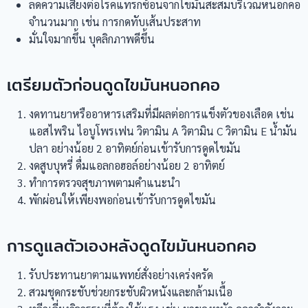
ลดความเสี่ยงต่อโรคแทรกซ้อนจากไขมันสะสมบริเวณหนอกคอ
จำนวนมาก เช่น การกดทับเส้นประสาท
มั่นใจมากขึ้น บุคลิกภาพดีขึ้น
เตรียมตัวก่อนดูดไขมันหนอกคอ
งดทานยาหรืออาหารเสริมที่มีผลต่อการแข็งตัวของเลือด เช่น
แอสไพริน ไอบูโพรเฟน วิตามิน A วิตามิน C วิตามิน E น้ำมัน
ปลา อย่างน้อย 2 อาทิตย์ก่อนเข้ารับการดูดไขมัน
งดสูบบุหรี่ ดื่มแอลกอฮอล์อย่างน้อย 2 อาทิตย์
ทำการตรวจสุขภาพตามคำแนะนำ
พักผ่อนให้เพียงพอก่อนเข้ารับการดูดไขมัน
การดูแลตัวเองหลังดูดไขมันหนอกคอ
รับประทานยาตามแพทย์สั่งอย่างเคร่งครัด
สวมชุดกระชับช่วยกระชับผิวหนังและกล้ามเนื้อ