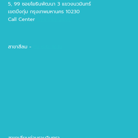
5, 99 ซอยโยธินพัฒนา 3 แขวงนวมินทร์
เขตบึงกุ่ม กรุงเทพมหานคร 10230
Call Center
094 746 2466
สาขาสีลม -
02 632 1632
สาขาเลียบด่วนรามอินทรา -
02 946 8466