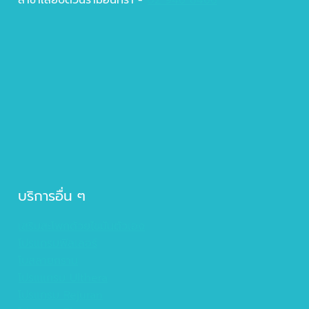
บริการอื่น ๆ
เสริมสะโพกด้วยไขมันตัวเอง
โปรแกรมฟิลเลอร์
โบสลายกราม
โปรแแกรม Ulthera
โปรแกรม Rejuran