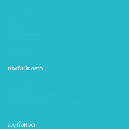
ดูดไขมันต้นขา
ดูดไขมันเหนียง
ดูดไขมันต้นแขน
ดูดไขมัน Sexy-Line
ดูดไขมัน Six-Pack
ดูดไขมันหนอกคอ
ดูดไขมันน่อง
เติมไขมันสัดส่วน
กระชับน้องสาว
รีแพร์ (Repair)
ตกแต่งเลเบีย
โปรแกรมเติมเต็มน้องสาว
เติมทุกรักทุกรส ด้วยโปรแกรม O-shot
เมนูทั้งหมด