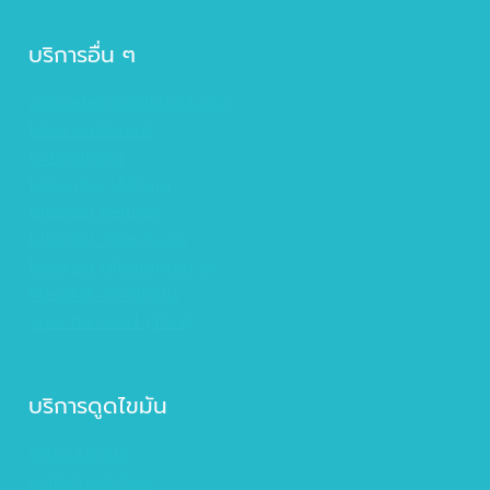
บริการอื่น ๆ
เสริมสะโพกด้วยไขมันตัวเอง
โปรแกรมฟิลเลอร์
โบสลายกราม
โปรแแกรม Ulthera
โปรแกรม Rejuran
โปรแกรม Thermage
โปรแกรม Ultraformer III
Mesofat สลายไขมัน
Spectra Gold (YAG)
บริการดูดไขมัน
ดูดไขมันรักแร้
ดูดไขมันหน้าท้อง