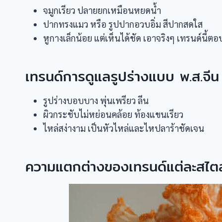
จมูกเรียว ปลายยกเหมือนหยดน้ำ
ปากทรงแมว หรือ รูปปากอวบอิ่ม สีปากสดใส
หูกางเล็กน้อย แต่เห็นได้ชัด เอาจริงๆ เทรนด์นี้ตอบ
เทรนด์การดูแลรูปร่างแบบ พ.ส.จีน
รูปร่างบอบบาง พุ่นเพรียว ลีน
ผิวกระชับไม่หย่อนคล้อย ท้องแขนเรียว
ไหล่สง่างาม เป็นหัวไหล่และไหปลาร้าชัดเจน
ความแตกต่างของเทรนด์แต่ละสไตล