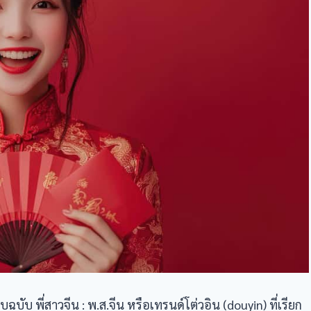
บ พี่สาวจีน : พ.ส.จีน หรือเทรนด์โต่วอิน (douyin) ที่เรียก