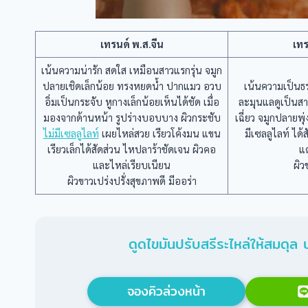
เทรนด์ พ.ส.จีน
เท
เน้นความน่ารัก สดใส เหมือนสาวแรกรุ่น จมูก
ปลายเชิดเล็กน้อย ทรงหยดน้ำ ปากแมว อวบ
เน้นความเป็นธ
อิ่มเป็นกระจับ หูกางเล็กน้อยเห็นได้ชัด เมื่อ
ละมุนแลดูเป็นส
มองจากด้านหน้า รูปร่างบอบบาง ผิวกระชับ
เฉี่ยว จมูกปลายพุ
ไม่มีเซลลูไลท์
เผยไหล่สวย เรียวโค้งมน แขน
มีเซลลูไลท์ ได
เรียวเล็กได้สัดส่วน ไหปลาร้าชัดเจน ผิวคอ
แ
และไหล่เรียบเนียน
ผิ
ผิวขาวเปร่งปรั่งสุขภาพดี มีออร่า
ดูดไขมันปรับสรีระไหล่ให้สมดุ
จองคิวล่วงหน้า