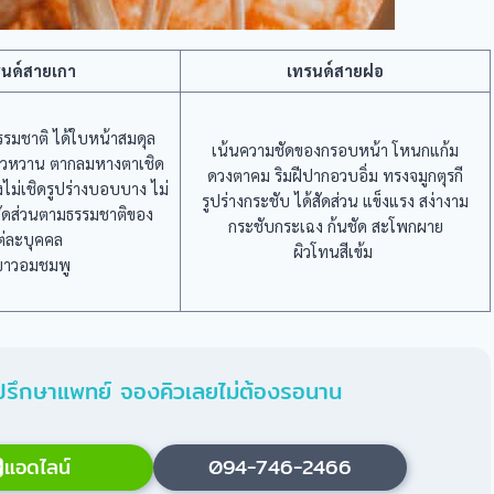
รนด์สายเกา
เทรนด์สายฝอ
รรมชาติ ได้ใบหน้าสมดุล
เน้นความชัดของกรอบหน้า โหนกแก้ม
าวหวาน ตากลมหางตาเชิด
ดวงตาคม ริมฝีปากอวบอิ่ม ทรงจมูกตุรกี
่งไม่เชิดรูปร่างบอบบาง ไม่
รูปร่างกระชับ ได้สัดส่วน แข็งแรง สง่างาม
้สัดส่วนตามธรรมชาติของ
กระชับกระเฉง ก้นชัด สะโพกผาย
ต่ละบุคคล
ผิวโทนสีเข้ม
วขาวอมชมพู
ล ปรึกษาแพทย์ จองคิวเลยไม่ต้องรอนาน
แอดไลน์
094-746-2466