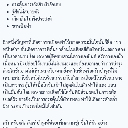
กระตุ้นการเกิดสิว ผิวอักเสบ
รู้สึกไม่สบายตัว
เกิดกลิ่นไม่พึงประสงค์
ขาหนีบดำ
อีกหนึ่งปัญหาที่เกิดจากขาเบียดทำให้ขาดความมั่นใจนั่นก็คือ “ขา
หนีบดำ” อันเกิดจากการที่ต้นขาด้านในเสียดสีกับผิวหนังและกางเกง
เป็นเวลานาน โดยเฉพาะผู้ที่ชอบสวมใส่กางเกงยีนส์ หรือกางเกงผ้า
เนื้อหนา ยิ่งปล่อยไว้นานยิ่งไม่น่ามองและต้องบอกเลยว่า การบำรุง
ด้วยโลชั่นอาจไม่เห็นผล เนื่องจากยิ่งทาโลชั่นหรือครีมบำรุงที่ไม่
เหมาะสมกับผิวหนังในบริเวณ ร่วมกับเกิดการเสียดสีในบริเวณ อาจ
เป็นการกระตุ้นให้เนื้อโลชั่นเข้าไปอุดตันในผิว ทำให้แดง แสบ
เป็นผื่นคัน โดยเฉพาะการเลือกใช้โลชั่นที่มีส่วนผสมในการผลัด
เซลล์ผิว อาจยิ่งเป็นการกระตุ้นให้ผิวบางลง ทำให้เกิดการดำคล้ำ
ผิวบาง จนเป็นรอยไหม้ได้เช่นกัน
ครีมหรือผลิตภัณฑ์บำรุงที่ช่วยเพิ่มความชุ่มชื้นให้ผิว อย่าง