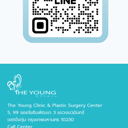
The Young Clinic & Plastic Surgery Center
5, 99 ซอยโยธินพัฒนา 3 แขวงนวมินทร์
เขตบึงกุ่ม กรุงเทพมหานคร 10230
Call Center
094 746 2466