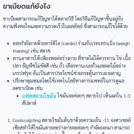
ขาเบียดแก้ยังไง
ขาเบียดสามารถแก้ปัญหาได้หลายวิธี โดยวิธีแก้ปัญหาขึ้นอยู่กับ
ความพึงพอใจและความรวดเร็วในผลลัพธ์ ซึ่งสามารถแก้ไขได้ด้วย
ออกกำลังกายด้วยคาร์ดิโอ (cardio) ร่วมกับเวทเทรนนิ่ง (weigh
training) เช่น สควช
ทานอาหารให้เพียงพอต่อร่างกาย ที่ขาดไม่ได้ควรทาน ไข่ เนื้อ
ปลา ธัญพืชไม่ขัดสี เช่น ถั่ว เลือกทานเนยถั่วและผลไม้อย่าง
เกรปฟรุต อันเป็นสารประโยชน์ช่วยกระตุ้นการเผาผลาญ
ปรึกษาคุณหมอโดยใช้เทคโนโลยีทางการแพทย์ในการดูแล
ลดขาเบียด เช่น
แฟตสลายไขมัน
ไขมันจะค่อยๆ สลายไป เห็นผลใน 1-3
สัปดาห์
Coolsculpting สลายไขมันต้นขาด้วยความเย็น -11 องศาเซลล์
เซียสทำให้ไขมันตายละร่างกายจะค่อยๆ กำจัดออกมา สามารถ