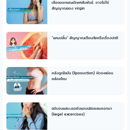
เลือดออกขณะมีเพศสัมพันธ์.. อาจไม่ใช่
สัญญาณของ virgin
“แคมปลิ้น” สัญญาณเตือนภัยหรือเรื่องปกติ
หลังดูดไขมัน (liposuction) ผิวจะหย่อน
คล้อยไหม
ขมิบจนแสบ..เธอยังแอบปล่อยลมออกมา
(kegel excercises)