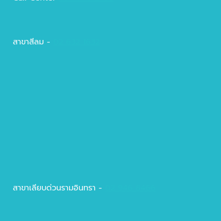
สาขาสีลม -
02 632 1632
สาขาเลียบด่วนรามอินทรา -
02 946 8466