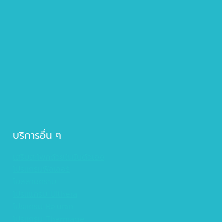
บริการอื่น ๆ
เสริมสะโพกด้วยไขมันตัวเอง
โปรแกรมฟิลเลอร์
โบสลายกราม
โปรแแกรม Ulthera
โปรแกรม Rejuran
โปรแกรม Thermage