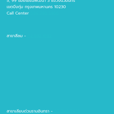
5, 99 ซอยโยธินพัฒนา 3 แขวงนวมินทร์
เขตบึงกุ่ม กรุงเทพมหานคร 10230
Call Center
094 746 2466
สาขาสีลม -
02 632 1632
สาขาเลียบด่วนรามอินทรา -
02 946 8466