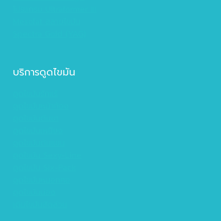
โปรแกรม Ultraformer III
Mesofat สลายไขมัน
Spectra Gold (YAG)
บริการดูดไขมัน
ดูดไขมันรักแร้
ดูดไขมันหน้าท้อง
ดูดไขมันต้นขา
ดูดไขมันเหนียง
ดูดไขมันต้นแขน
ดูดไขมัน Sexy-Line
ดูดไขมัน Six-Pack
ดูดไขมันหนอกคอ
ดูดไขมันน่อง
เติมไขมันสัดส่วน