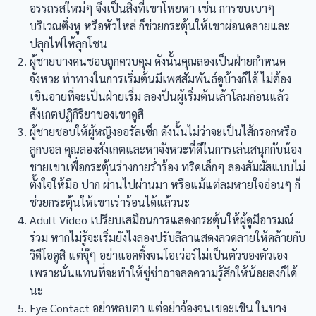
อรรถรสใหม่ๆ จึงเป็นสิ่งที่เขาโหยหา เช่น การขบเบาๆ
บริเวณติ่งหู หรือหัวไหล่ ก็ช่วยกระตุ้นให้เขาผ่อนคลายและ
ปลุกไฟให้ลุกโชน
ผู้ชายบางคนชอบถูกควบคุม ดังนั้นคุณลองเป็นฝ่ายกำหนด
จังหวะ ท่าทางในการเริ่มต้นมีเพศสัมพันธ์ดูบ้างก็ได้ ไม่ต้อง
เขินอายที่จะเป็นฝ่ายเริ่ม ลองป็นผู้เริ่มต้นเล้าโลมก่อนแล้ว
สังเกตปฏิกิริยาของเขาดูสิ
ผู้ชายชอบให้ผู้หญิงออรัลเซ็ก ดังนั้นไม่ว่าจะเป็นไส้กรอกหรือ
ลูกบอล คุณลองสังเกตและหาจังหวะที่ดีในการเล่นสนุกกับน้อง
ชายเขาเพื่อกระตุ้นร่างกายร่ำร้อง ทริคเล็กๆ ลองสัมผัสแบบไม่
ตั้งใจให้มือ ปาก ผ่านไปผ่านมา หรือแม้แต่ลมหายใจอ่อนๆ ก็
ช่วยกระตุ้นให้เขาเร่าร้อนได้แล้วนะ
Adult Video เปรียบเสมือนการแสดงกระตุ้นให้ผู้ดูมีอารมณ์
ร่วม หากไม่รู้จะเริ่มยังไงลองปรับลีลาแสดงลวดลายให้คล้ายกับ
วิดีโอดูสิ แต่จุ๊ๆ อย่าแอคติ้งจนโอเว่อร์ไม่เป็นตัวของตัวเอง
เพราะนั่นแทนที่จะทำให้ซู่ซ่าอาจลดความรู้สึกให้น้อยลงก็ได้
นะ
Eye Contact อย่าหลบตา แต่อย่าจ้องจนเขอะเขิน ในบาง