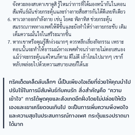
จังหวะลองสบตาเขาดูสิ รู้ไหมว่าการที่ได้มองหน้ากันในตอน
สัมพันธ์มันช่วยกระตุ้นและร่างกายสื่อสารกันได้ดีเลยทีเดียว
หาเวลาออกกำลังกาย เช่น โยคะ พิลาทิส ช่วยกระตุ้น
สมรรถภาพทางเพศให้ดีขึ้นและยังทำให้ร่างกายกระชับ เติม
เต็มความมั่นใจในสรีระมากขึ้น
หากเขาหรือคุณรู้สึกง่วงมากๆ ควรหลีกเลี่ยงกิจกรรม เพราะ
ตอนนั้นจะทำให้อารมณ์ทางเพศต่ำจนร่างกายไม่ตอบสนอง
แม้ว่าจะกระตุ้นแค่ไหนก็ตาม ดีไม่ดี เล้าโลมไปมากๆ เขาก็
หลับพล่อยไปด้วยความสบายเลยก็ได้นะ
ทริคเด็ดเคล็ดลับเล็กๆ นี้เป็นเพียงไอเดียที่ช่วยให้คุณนำไป
ปรับใช้ในการมีสัมพันธ์กับคนรัก สิ่งสำคัญคือ “ความ
เข้าใจ” การได้พูดคุยและสังเกตอีกฝั่งโดยไม่ปล่อยให้ตัว
เองและเขาเครียดจนเกินไป จะเป็นการเพิ่มความพึงพอใจ
และความสุขในประสบการณ์ทางเพศ กระตุ้นแรงปราถนา
ได้มาก