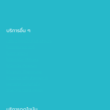
บริการอื่น ๆ
เสริมสะโพกด้วยไขมันตัวเอง
โปรแกรมฟิลเลอร์
โบสลายกราม
โปรแแกรม Ulthera
โปรแกรม Rejuran
โปรแกรม Thermage
โปรแกรม Ultraformer III
Mesofat สลายไขมัน
Spectra Gold (YAG)
บริการดูดไขมัน