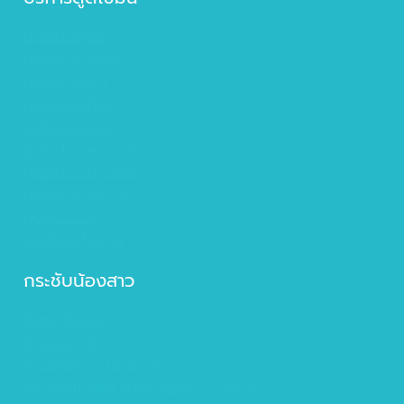
ดูดไขมันรักแร้
ดูดไขมันหน้าท้อง
ดูดไขมันต้นขา
ดูดไขมันเหนียง
ดูดไขมันต้นแขน
ดูดไขมัน Sexy-Line
ดูดไขมัน Six-Pack
ดูดไขมันหนอกคอ
ดูดไขมันน่อง
เติมไขมันสัดส่วน
กระชับน้องสาว
รีแพร์ (Repair)
ตกแต่งเลเบีย
โปรแกรมเติมเต็มน้องสาว
เติมทุกรักทุกรส ด้วยโปรแกรม O-shot