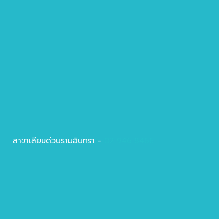
สาขาเลียบด่วนรามอินทรา -
02 946 8466