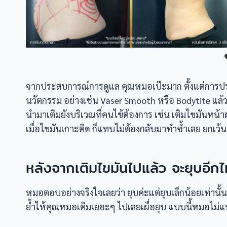
จากประสบการณ์การดูแล คุณหมอเป๊ะมาก ตั้งแต่การปร
นวัตกรรม อย่างเช่น Vaser Smooth หรือ Bodytite แล้
นำมาเติมยังบริเวณที่คนไข้ต้องการ เช่น เติมไขมันหน
เมื่อไขมันเกาะติด ก็แทบไม่ต้องกลับมาทำซ้ำเลย ยกเว้น
หลังจากเติมไขมันไปแล้ว จะยุบอีก
หมอตอบอย่างจริงใจเลยว่า ยุบค่ะแต่ยุบเล็กน้อยเท่านั้
ย้ำให้คุณหมอเติมเยอะๆ ไปเลยเผื่อยุบ แบบนี้หมอไม