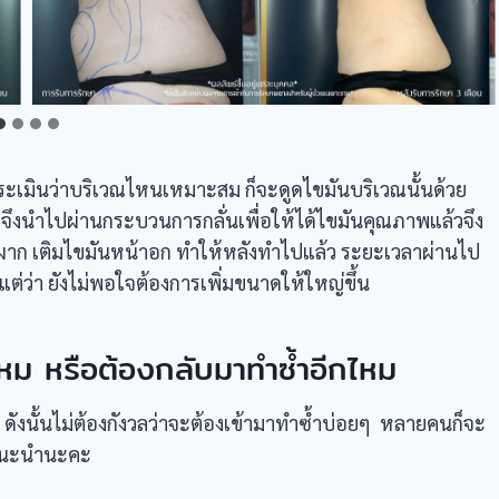
ะเมินว่าบริเวณไหนเหมาะสม ก็จะดูดไขมันบริเวณนั้นด้วย
วจึงนำไปผ่านกระบวนการกลั่นเพื่อให้ได้ไขมันคุณภาพแล้วจึง
้าผาก เติมไขมันหน้าอก ทำให้หลังทำไปแล้ว ระยะเวลาผ่านไป
แต่ว่า ยังไม่พอใจต้องการเพิ่มขนาดให้ใหญ่ขึ้น
ไหม หรือต้องกลับมาทำซ้ำอีกไหม
น ดังนั้นไม่ต้องกังวลว่าจะต้องเข้ามาทำซ้ำบ่อยๆ หลายคนก็จะ
่แนะนำนะคะ