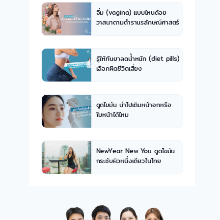
จิ๋ม (vagina) แบบไหนด้อย
วาสนาตามตำรานรลักษณ์ศาสตร์
รู้ให้ทันยาลดน้ำหนัก (diet pills)
เลือกผิดชีวิตเสี่ยง
ดูดไขมัน นำไปเติมหน้าอกหรือ
ใบหน้าได้ไหม
NewYear New You ดูดไขมัน
กระชับผิวหนึ่งเดียวในไทย