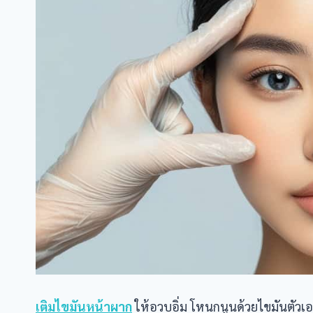
เติมไขมันหน้าผาก
ให้อวบอิ่ม โหนกนูนด้วยไขมันตัวเ