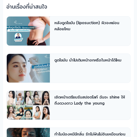
อ่านเรื่องที่น่าสนใจ
หลังดูดไขมัน (liposuction) ผิวจะหย่อน
คล้อยไหม
ดูดไขมัน นำไปเติมหน้าอกหรือใบหน้าได้ไหม
เชิดหน้าเตรียมรับสปอตไลท์ ฉันจะ shine ให้
ถึงดวงดาว Lady the young
ทำไมน้องหมีมีกลิ่น รักไม่ฟินไม่อินเหมือนก่อน