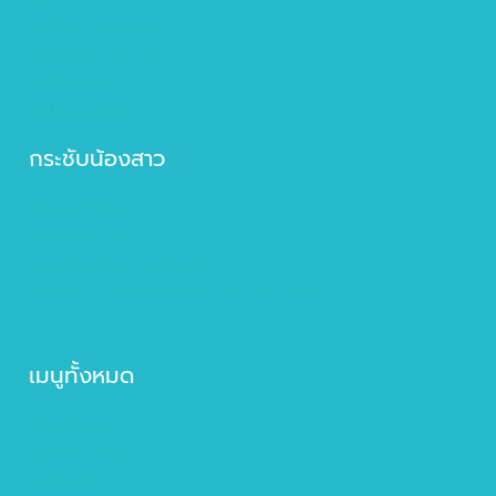
ดูดไขมัน Six-Pack
ดูดไขมันหนอกคอ
ดูดไขมันน่อง
เติมไขมันสัดส่วน
กระชับน้องสาว
รีแพร์ (Repair)
ตกแต่งเลเบีย
โปรแกรมเติมเต็มน้องสาว
เติมทุกรักทุกรส ด้วยโปรแกรม O-shot
เมนูทั้งหมด
เกี่ยวกับเรา
บริการทั้งหมด
ทีมแพทย์