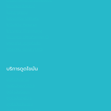
เสริมสะโพกด้วยไขมันตัวเอง
โปรแกรมฟิลเลอร์
โบสลายกราม
โปรแแกรม Ulthera
โปรแกรม Rejuran
โปรแกรม Thermage
โปรแกรม Ultraformer III
Mesofat สลายไขมัน
Spectra Gold (YAG)
บริการดูดไขมัน
ดูดไขมันรักแร้
ดูดไขมันหน้าท้อง
ดูดไขมันต้นขา
ดูดไขมันเหนียง
ดูดไขมันต้นแขน
ดูดไขมัน Sexy-Line