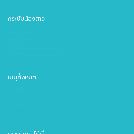
เติมไขมันสัดส่วน
กระชับน้องสาว
รีแพร์ (Repair)
ตกแต่งเลเบีย
โปรแกรมเติมเต็มน้องสาว
เติมทุกรักทุกรส ด้วยโปรแกรม O-shot
เมนูทั้งหมด
เกี่ยวกับเรา
บริการทั้งหมด
ทีมแพทย์
บทความทั้งหมด
โปรแกรมดูดไขมัน
ติดตามเราได้ที่