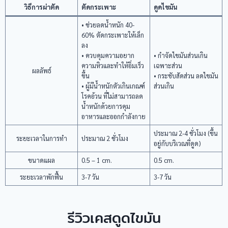
วิธีการผ่าตัด
ตัดกระเพาะ
ดูดไขมัน
• ช่วยลดน้ำหนัก 40-
60% ตัดกระเพาะให้เล็ก
ลง
• ควบคุมความอยาก
• กำจัดไขมันส่วนเกิน
ความหิวและทำให้อิ่มเร็ว
เฉพาะส่วน
ผลลัพธ์
ขึ้น
• กระชับสัดส่วน ลดไขมัน
• ผู้มีน้ำหนักตัวเกินเกณฑ์
ส่วนเกิน
โรคอ้วน ที่ไม่สามารถลด
น้ำหนักด้วยการคุม
อาหารและออกกำลังกาย
ประมาณ 2-4 ชั่วโมง (ขึ้น
ระยะเวลาในการทำ
ประมาณ 2 ชั่วโมง
อยู่กับบริเวณที่ดูด)
ขนาดแผล
0.5 – 1 cm.
0.5 cm.
ระยะเวลาพักฟื้น
3-7 วัน
3-7 วัน
รีวิวเคสดูดไขมัน