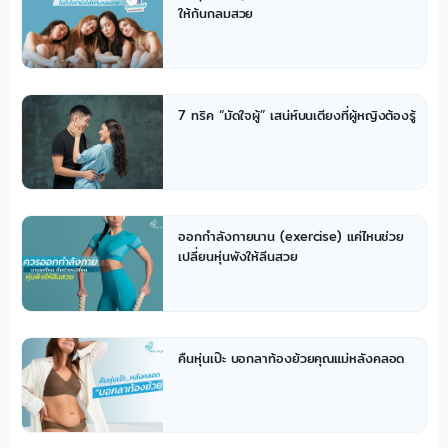
ให้ก้นกลมสวย
7 ทริค “มัดใจผู้” เสน่ห์บนเตียงที่ผู้หญิงต้องรู้
ออกกำลังกายนาน (exercise) แค่ไหนช่วย
เปลี่ยนหุ่นพังให้ลีนสวย
คืนหุ่นเป๊ะ บอกลาท้องย้วยคุณแม่หลังคลอด