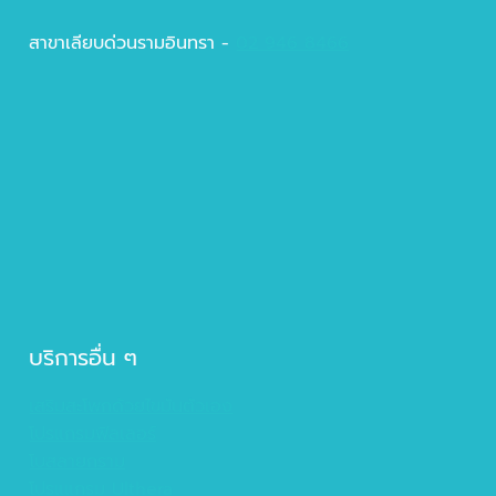
สาขาเลียบด่วนรามอินทรา -
02 946 8466
บริการอื่น ๆ
เสริมสะโพกด้วยไขมันตัวเอง
โปรแกรมฟิลเลอร์
โบสลายกราม
โปรแแกรม Ulthera