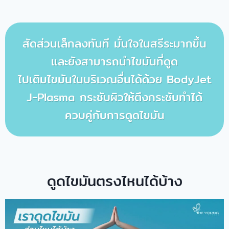
สัดส่วนเล็กลงทันที มั่นใจในสรีระมากขึ้น
และยังสามารถนำไขมันที่ดูด
ไปเติมไขมันในบริเวณอื่นได้ด้วย BodyJet
J-Plasma กระชับผิวให้ตึงกระชับทำได้
ควบคู่กับการดูดไขมัน
ดูดไขมันตรงไหนได้บ้าง