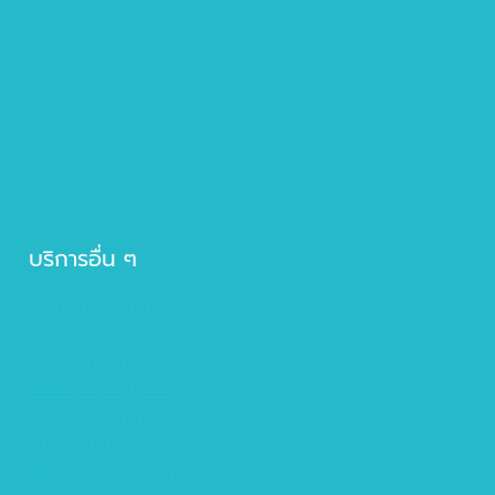
บริการอื่น ๆ
เสริมสะโพกด้วยไขมันตัวเอง
โปรแกรมฟิลเลอร์
โบสลายกราม
โปรแแกรม Ulthera
โปรแกรม Rejuran
โปรแกรม Thermage
โปรแกรม Ultraformer III