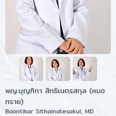
พญ.บุญฑิกา สิทธิเนตรสกุล (หมอ
ทราย)
Boontikar Sithainatesakul, MD